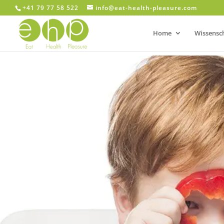
+41 79 77 58 522
info@eat-health-pleasure.com
Home
Wissensc