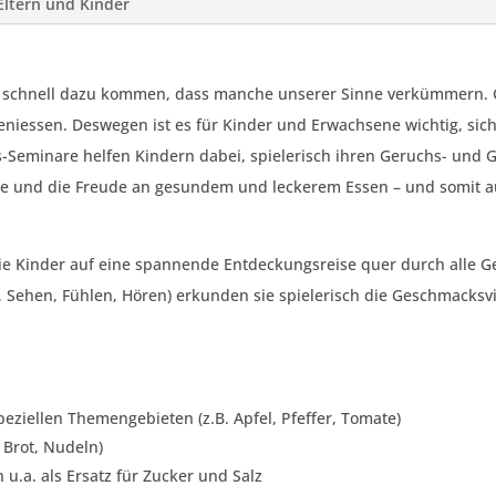
Eltern und Kinder
es schnell dazu kommen, dass manche unserer Sinne verkümmern. Gu
niessen. Deswegen ist es für Kinder und Erwachsene wichtig, sich
-Seminare helfen Kindern dabei, spielerisch ihren Geruchs- und
sse und die Freude an gesundem und leckerem Essen – und somit a
ie Kinder auf eine spannende Entdeckungsreise quer durch alle G
, Sehen, Fühlen, Hören) erkunden sie spielerisch die Geschmacksvi
ziellen Themengebieten (z.B. Apfel, Pfeffer, Tomate)
 Brot, Nudeln)
u.a. als Ersatz für Zucker und Salz